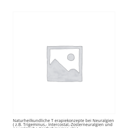
Naturheilkundliche T erapiekonzepte bei Neuralgien
( z.B. Trigeminus,- Intercostal,-Zosterneuralgien und