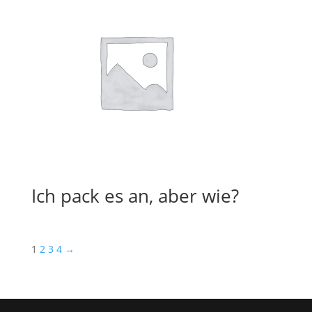
Ich pack es an, aber wie?
1
2
3
4
→