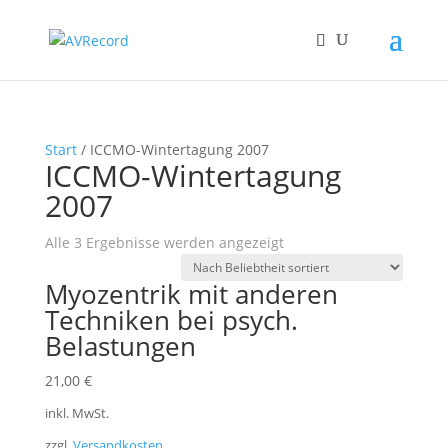
Start
/ ICCMO-Wintertagung 2007
ICCMO-Wintertagung
2007
Nach
Alle 3 Ergebnisse werden angezeigt
Beliebtheit
Myozentrik mit anderen
sortiert
Techniken bei psych.
Belastungen
21,00
€
inkl. MwSt.
zzgl.
Versandkosten