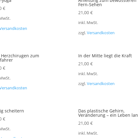
-yoga
Anleitung zum bewussteren
Fern-Sehen
00
€
21,00
€
 MwSt.
inkl. MwSt.
Versandkosten
zzgl.
Versandkosten
 Herzchirugen zum
In der Mitte liegt die Kraft
fahrer
21,00
€
00
€
inkl. MwSt.
 MwSt.
zzgl.
Versandkosten
Versandkosten
ig scheitern
Das plastische Gehirn,
Veränderung – ein Leben la
00
€
21,00
€
 MwSt.
inkl. MwSt.