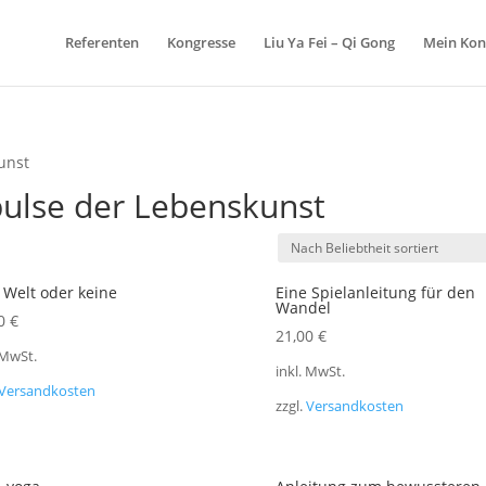
Referenten
Kongresse
Liu Ya Fei – Qi Gong
Mein Kon
unst
pulse der Lebenskunst
ch
iebtheit
 Welt oder keine
Eine Spielanleitung für den
iert
Wandel
00
€
21,00
€
 MwSt.
inkl. MwSt.
Versandkosten
zzgl.
Versandkosten