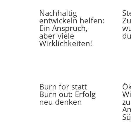
Nachhaltig
St
entwickeln helfen:
Zu
Ein Anspruch,
wu
aber viele
du
Wirklichkeiten!
Burn for statt
Ök
Burn out: Erfolg
Wi
neu denken
zu
An
Sü