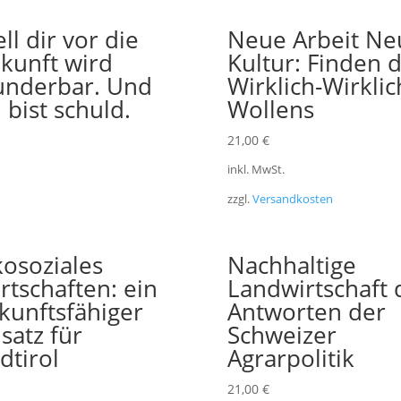
ell dir vor die
Neue Arbeit Ne
kunft wird
Kultur: Finden 
nderbar. Und
Wirklich-Wirklic
 bist schuld.
Wollens
21,00
€
inkl. MwSt.
zzgl.
Versandkosten
osoziales
Nachhaltige
rtschaften: ein
Landwirtschaft 
kunftsfähiger
Antworten der
satz für
Schweizer
dtirol
Agrarpolitik
21,00
€