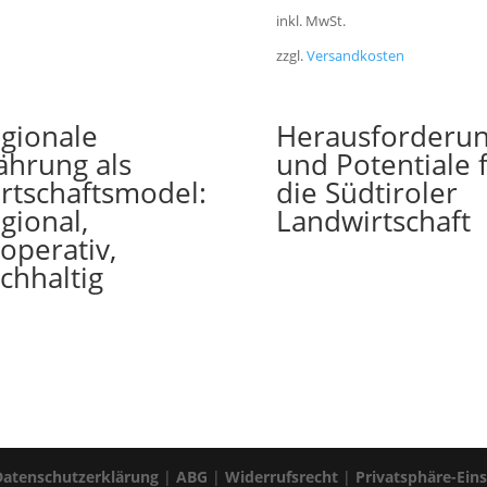
inkl. MwSt.
zzgl.
Versandkosten
gionale
Herausforderu
hrung als
und Potentiale 
rtschaftsmodel:
die Südtiroler
gional,
Landwirtschaft
operativ,
chhaltig
Datenschutzerklärung
|
ABG
|
Widerrufsrecht
|
Privatsphäre-Ein