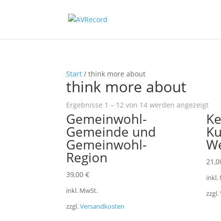
Start
/ think more about
think more about
Na
Ergebnisse 1 – 12 von 14 werden angezeigt
Gemeinwohl-
Ke
Bel
sort
Gemeinde und
Ku
Gemeinwohl-
We
Region
21,
39,00
€
inkl.
inkl. MwSt.
zzgl.
zzgl.
Versandkosten