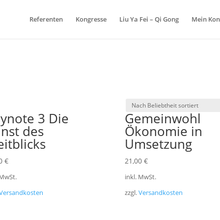
Referenten
Kongresse
Liu Ya Fei – Qi Gong
Mein Kon
ch
ynote 3 Die
Gemeinwohl
iebtheit
iert
nst des
Ökonomie in
itblicks
Umsetzung
00
€
21,00
€
 MwSt.
inkl. MwSt.
Versandkosten
zzgl.
Versandkosten