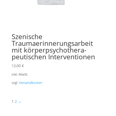
Szenische
Traumaerinnerungsarbeit
mit körper­psycho­thera­
peutischen Interventionen
12,00
€
inkl. MwSt.
zzgl.
Versandkosten
1
2
→