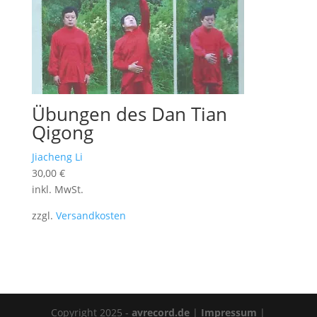
Übungen des Dan Tian
Qigong
Jiacheng Li
30,00
€
inkl. MwSt.
zzgl.
Versandkosten
Copyright 2025 -
avrecord.de
|
Impressum
|