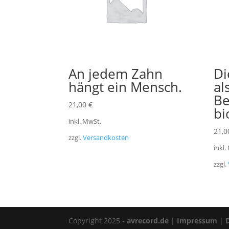
An jedem Zahn
Di
hängt ein Mensch.
al
Be
21,00
€
bi
inkl. MwSt.
21,
zzgl.
Versandkosten
inkl.
zzgl.
Copyright 2025 -
avrecord.de
|
Impressum
|