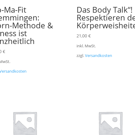
-Ma-Fit
Das Body Talk“!
emmingen:
Respektieren d
rn-Methode &
Körperweisheit
tness ist
21,00
€
nzheitlich
inkl. MwSt.
00
€
zzgl.
Versandkosten
 MwSt.
Versandkosten