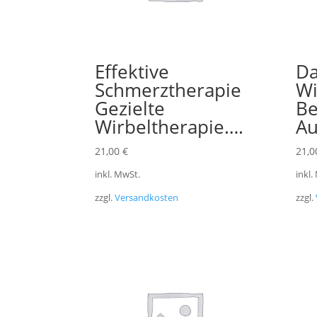
Effektive
Da
Schmerztherapie
Wi
Gezielte
Be
Wirbeltherapie….
Au
21,00
€
21,
inkl. MwSt.
inkl.
zzgl.
Versandkosten
zzgl.