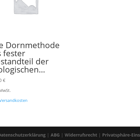
e Dornmethode
s fester
standteil der
ologischen…
00
€
 MwSt.
Versandkosten
Datenschutzerklärung
|
ABG
|
Widerrufsrecht
|
Privatsphäre-Ein