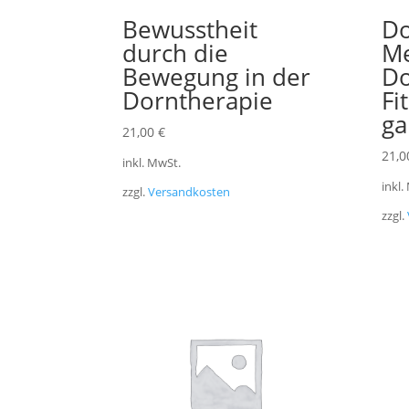
Bewusstheit
Do
durch die
M
Bewegung in der
Do
Dorntherapie
Fi
ga
21,00
€
21,
inkl. MwSt.
inkl.
zzgl.
Versandkosten
zzgl.