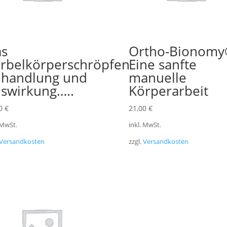
s
Ortho-Bionom
rbelkörperschröpfen
Eine sanfte
handlung und
manuelle
swirkung…..
Körperarbeit
00
€
21,00
€
 MwSt.
inkl. MwSt.
Versandkosten
zzgl.
Versandkosten