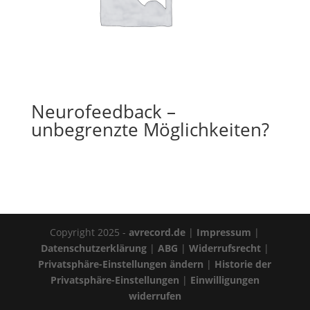
Neurofeedback –
unbegrenzte Möglichkeiten?
Copyright 2025 -
avrecord.de
|
Impressum
|
Datenschutzerklärung
|
ABG
|
Widerrufsrecht
|
Privatsphäre-Einstellungen ändern
|
Historie der
Privatsphäre-Einstellungen
|
Einwilligungen
widerrufen