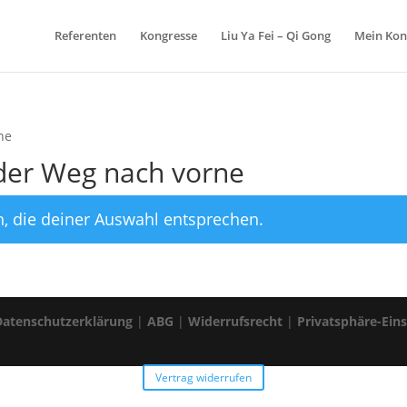
Referenten
Kongresse
Liu Ya Fei – Qi Gong
Mein Kon
ne
 der Weg nach vorne
, die deiner Auswahl entsprechen.
Datenschutzerklärung
|
ABG
|
Widerrufsrecht
|
Privatsphäre-Ein
Vertrag widerrufen