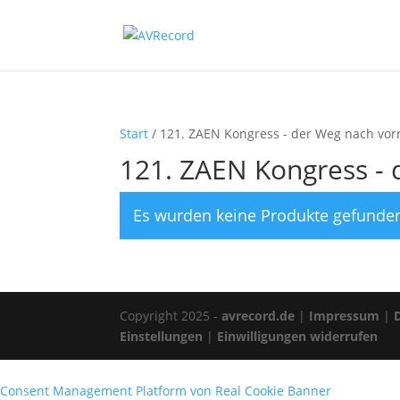
Start
/ 121. ZAEN Kongress - der Weg nach vor
121. ZAEN Kongress -
Es wurden keine Produkte gefunden
Copyright 2025 -
avrecord.de
|
Impressum
|
Einstellungen
|
Einwilligungen widerrufen
Consent Management Platform von Real Cookie Banner