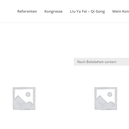
Referenten
Kongresse
Liu Ya Fei – Qi Gong
Mein Kon
ch
liebtheit
rtiert