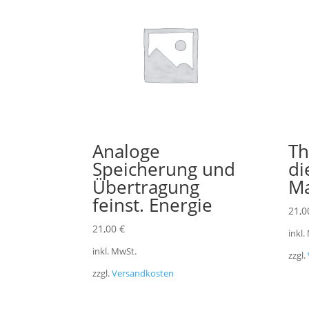
Analoge
Th
Speicherung und
di
Übertragung
Ma
feinst. Energie
21,
21,00
€
inkl.
inkl. MwSt.
zzgl.
zzgl.
Versandkosten