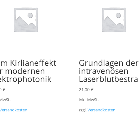
m Kirlianeffekt
Grundlagen der
r modernen
intravenösen
ektrophotonik
Laserblutbestr
00
€
21,00
€
 MwSt.
inkl. MwSt.
Versandkosten
zzgl.
Versandkosten