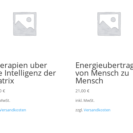
erapien uber
Energieubertra
e Intelligenz der
von Mensch zu
trix
Mensch
00
€
21,00
€
 MwSt.
inkl. MwSt.
Versandkosten
zzgl.
Versandkosten