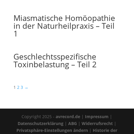
Miasmatische Homöopathie
in der Naturheilpraxis – Teil
1
Geschlechtsspezifische
Toxinbelastung – Teil 2
1
2
3
→
Copyright 2025 -
avrecord.de
|
Impressum
|
Datenschutzerklärung
|
ABG
|
Widerrufsrecht
|
Privatsphäre-Einstellungen ändern
|
Historie der