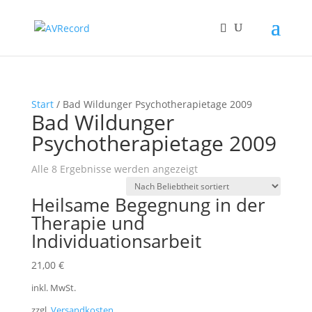
Start
/ Bad Wildunger Psychotherapietage 2009
Bad Wildunger
Psychotherapietage 2009
Nach
Alle 8 Ergebnisse werden angezeigt
Beliebtheit
Heilsame Begegnung in der
sortiert
Therapie und
Individuationsarbeit
21,00
€
inkl. MwSt.
zzgl.
Versandkosten