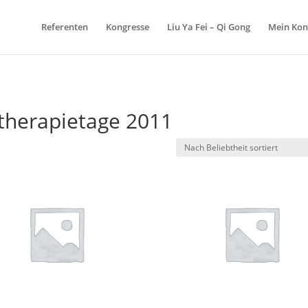
Referenten
Kongresse
Liu Ya Fei – Qi Gong
Mein Kon
1
therapietage 2011