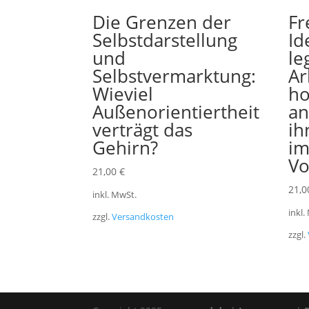
Die Grenzen der
Fr
Selbstdarstellung
Id
und
le
Selbstvermarktung:
Ar
Wieviel
ho
Außenorientiertheit
an
verträgt das
ih
Gehirn?
i
Vo
21,00
€
21,
inkl. MwSt.
inkl.
zzgl.
Versandkosten
zzgl.