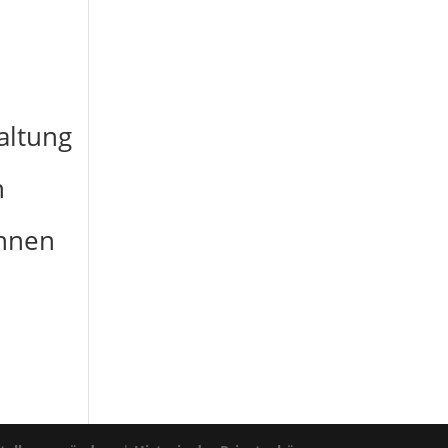
altung
n
nnen