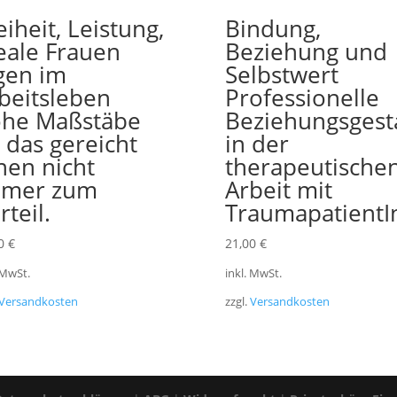
eiheit, Leistung,
Bindung,
eale Frauen
Beziehung und
gen im
Selbstwert
beitsleben
Professionelle
he Maßstäbe
Beziehungsgest
 das gereicht
in der
nen nicht
therapeutische
mmer zum
Arbeit mit
rteil.
TraumapatientI
00
€
21,00
€
 MwSt.
inkl. MwSt.
Versandkosten
zzgl.
Versandkosten