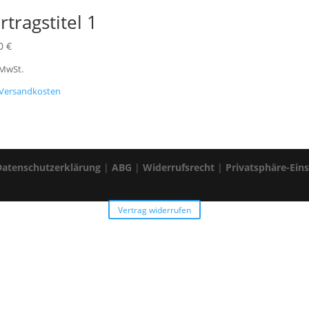
rtragstitel 1
00
€
 MwSt.
Versandkosten
Datenschutzerklärung
|
ABG
|
Widerrufsrecht
|
Privatsphäre-Ein
Vertrag widerrufen