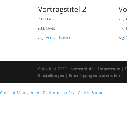
Vortragstitel 2
Vo
21,00
€
21,
inkl. MwSt.
inkl.
zzgl.
Versandkosten
zzgl.
Copyright 2025 -
avrecord.de
|
Impressum
|
Einstellungen
|
Einwilligungen widerrufen
Consent Management Platform von Real Cookie Banner