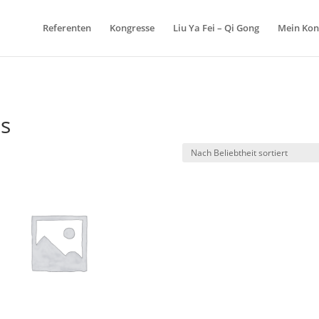
Referenten
Kongresse
Liu Ya Fei – Qi Gong
Mein Kon
ss