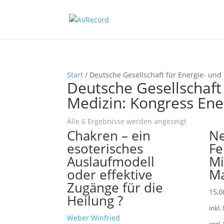
Start
/ Deutsche Gesellschaft für Energie- un
Deutsche Gesellschaft 
Medizin: Kongress En
Nach
Alle 6 Ergebnisse werden angezeigt
Chakren – ein
Ne
Beliebtheit
sortiert
esoterisches
Fe
Auslaufmodell
Mi
oder effektive
M
Zugänge für die
15,
Heilung ?
inkl.
Weber Winfried