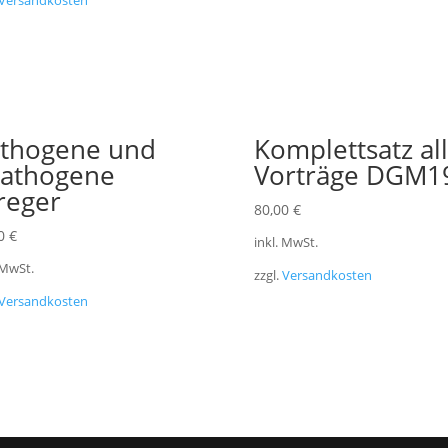
Versandkosten
thogene und
Komplettsatz al
athogene
Vorträge DGM1
reger
80,00
€
00
€
inkl. MwSt.
 MwSt.
zzgl.
Versandkosten
Versandkosten