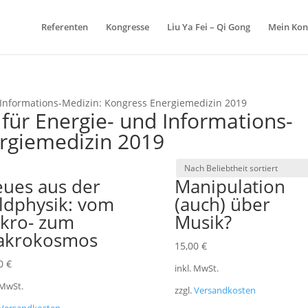
Referenten
Kongresse
Liu Ya Fei – Qi Gong
Mein Kon
d Informations-Medizin: Kongress Energiemedizin 2019
für Energie- und Informations-
ergiemedizin 2019
ues aus der
Manipulation
ldphysik: vom
(auch) über
kro- zum
Musik?
akrokosmos
15,00
€
00
€
inkl. MwSt.
 MwSt.
zzgl.
Versandkosten