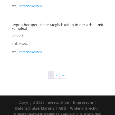
zzgl.
Versandkosten
Hypnotherapeutische Möglichkeiten in der Arbeit mit
komplext
37,00
€
inkl. MwSt.
zzgl.
Versandkosten
1
2
→
Copyright 2025 -
avrecord.de
|
Impressum
|
Datenschutzerklärung
|
ABG
|
Widerrufsrecht
|
Privatsphäre-Einstellungen ändern
|
Historie der