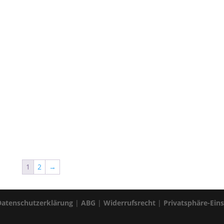
1
2
→
Datenschutzerklärung
|
ABG
|
Widerrufsrecht
|
Privatsphäre-Ein