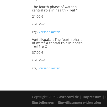
The fourth phase of water a
central role in health – Teil 1
21,00
€
inkl. MwSt.
zzgl.
Versandkosten
Vorteilspaket: The fourth phase
of water a central role in health
Teil 1 & 2
37,00
€
inkl. MwSt.
zzgl.
Versandkosten
Copyright 2025 -
avrecord.de
|
Impressum
|
Einstellungen
|
Einwilligungen widerrufen