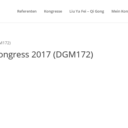
Referenten
Kongresse
Liu Ya Fei – Qi Gong
Mein Kon
GM172)
ongress 2017 (DGM172)
ch
iebtheit
iert