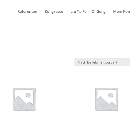
Referenten
Kongresse
Liu Ya Fei – Qi Gong
Mein Kon
.