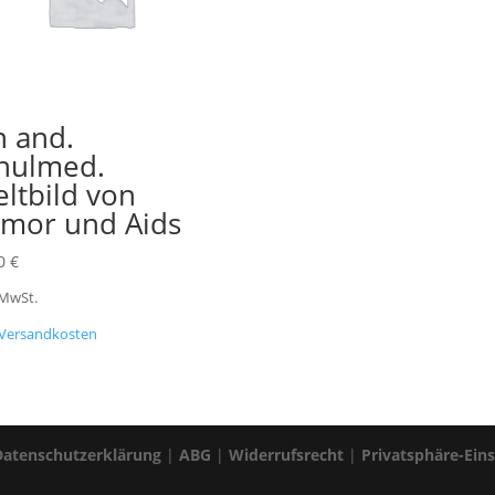
n and.
hulmed.
ltbild von
mor und Aids
00
€
 MwSt.
Versandkosten
Datenschutzerklärung
|
ABG
|
Widerrufsrecht
|
Privatsphäre-Ein