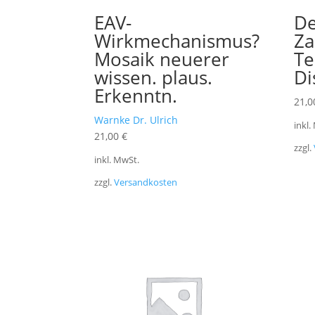
EAV-
De
Wirkmechanismus?
Za
Mosaik neuerer
Te
wissen. plaus.
Di
Erkenntn.
21,
Warnke Dr. Ulrich
inkl.
21,00
€
zzgl.
inkl. MwSt.
zzgl.
Versandkosten