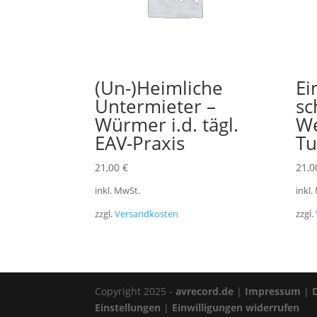
(Un-)Heimliche
Ei
Untermieter –
sc
Würmer i.d. tägl.
We
EAV-Praxis
Tu
21,00
€
21,
inkl. MwSt.
inkl.
zzgl.
Versandkosten
zzgl.
Copyright 2025 -
avrecord.de
|
Impressum
|
Einstellungen
|
Einwilligungen widerrufen