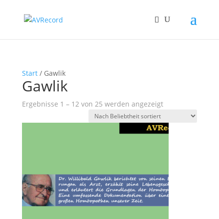
Start
/ Gawlik
Gawlik
Nach
Ergebnisse 1 – 12 von 25 werden angezeigt
Beliebtheit
sortiert