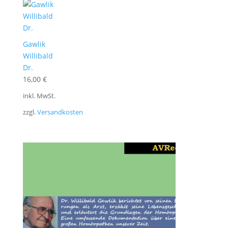
Gawlik
Willibald
Dr.
16,00
€
inkl. MwSt.
zzgl.
Versandkosten