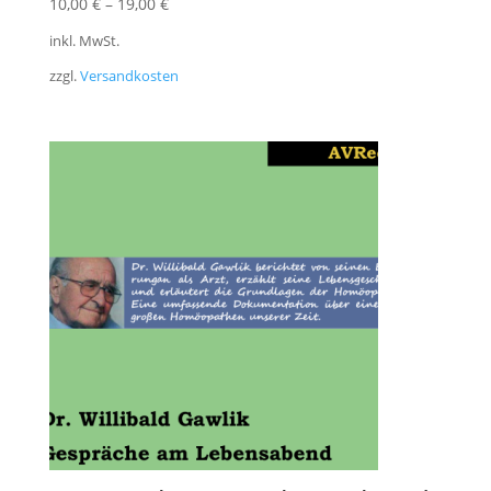
10,00
€
–
19,00
€
inkl. MwSt.
zzgl.
Versandkosten