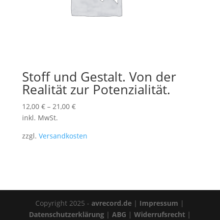
Stoff und Gestalt. Von der
Realität zur Potenzialität.
12,00
€
–
21,00
€
inkl. MwSt.
zzgl.
Versandkosten
Copyright 2025 -
avrecord.de
|
Impressum
|
Datenschutzerklärung
|
ABG
|
Widerrufsrecht
|