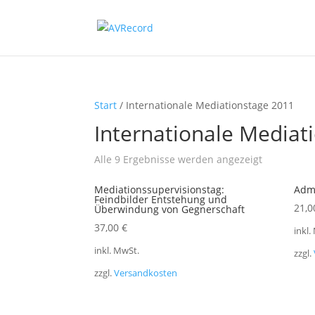
Start
/ Internationale Mediationstage 2011
Internationale Mediat
Nach
Alle 9 Ergebnisse werden angezeigt
Beliebtheit
Mediationssupervisionstag:
Adm
sortiert
Feindbilder Entstehung und
21,
Überwindung von Gegnerschaft
37,00
€
inkl.
inkl. MwSt.
zzgl.
zzgl.
Versandkosten