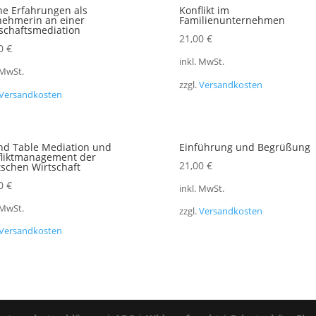
e Erfahrungen als
Konflikt im
nehmerin an einer
Familienunternehmen
schaftsmediation
21,00
€
00
€
inkl. MwSt.
 MwSt.
zzgl.
Versandkosten
Versandkosten
nd Table Mediation und
Einführung und Begrüßung
fliktmanagement der
21,00
€
schen Wirtschaft
00
€
inkl. MwSt.
 MwSt.
zzgl.
Versandkosten
Versandkosten