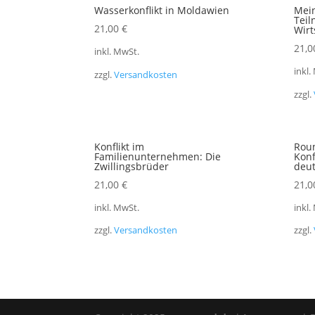
Wasserkonflikt in Moldawien
Mein
Teil
21,00
€
Wirt
21,
inkl. MwSt.
inkl.
zzgl.
Versandkosten
zzgl.
Konflikt im
Rou
Familienunternehmen: Die
Kon
Zwillingsbrüder
deut
21,00
€
21,
inkl. MwSt.
inkl.
zzgl.
Versandkosten
zzgl.