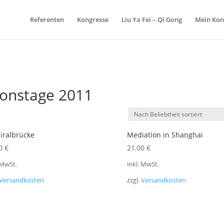
Referenten
Kongresse
Liu Ya Fei – Qi Gong
Mein Kon
ionstage 2011
iralbrücke
Mediation in Shanghai
00
€
21,00
€
 MwSt.
inkl. MwSt.
Versandkosten
zzgl.
Versandkosten