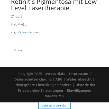
Retinitis Pigmentosa mit Low
Level Lasertherapie
21,00
€
inkl. MwSt.
zzgl.
Versandkosten
1
2
3
→
Copyright 2025 -
avrecord.de
|
Impressum
|
Datenschutzerklärung
|
ABG
|
Widerrufsrecht
|
Privatsphäre-Einstellungen ändern
|
Historie der
Privatsphäre-Einstellungen
|
Einwilligungen
widerrufen
Vertrag widerrufen