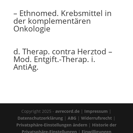
– Ethnomed. Krebsmittel in
der komplementären
Onkologie
d. Therap. contra Herztod –
Mod. Entgift.-Therap. i.
AntiAg.
Copyright 2025 -
avrecord.de
|
Impressum
|
Datenschutzerklärung
|
ABG
|
Widerrufsrecht
|
Privatsphäre-Einstellungen ändern
|
Historie der
Privatsphäre-Einstellungen
|
Einwilligungen