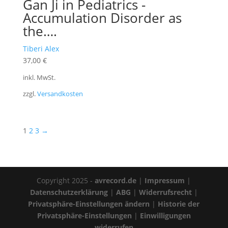
Gan Ji in Pediatrics -
Accumulation Disorder as
the….
Tiberi Alex
37,00
€
inkl. MwSt.
zzgl.
Versandkosten
1
2
3
→
Copyright 2025 -
avrecord.de
|
Impressum
|
Datenschutzerklärung
|
ABG
|
Widerrufsrecht
|
Privatsphäre-Einstellungen ändern
|
Historie der
Privatsphäre-Einstellungen
|
Einwilligungen
widerrufen