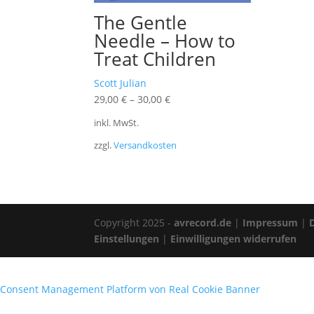
The Gentle
Needle – How to
Treat Children
Scott Julian
29,00
€
–
30,00
€
inkl. MwSt.
zzgl.
Versandkosten
Copyright 2025 -
avrecord.de
|
Impressum
|
Einstellungen
|
Einwilligungen widerrufen
Consent Management Platform von Real Cookie Banner