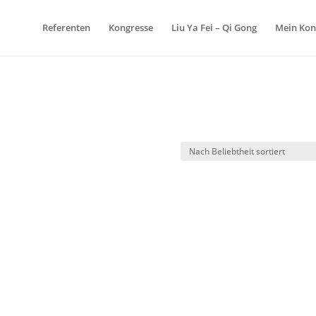
Referenten
Kongresse
Liu Ya Fei – Qi Gong
Mein Kon