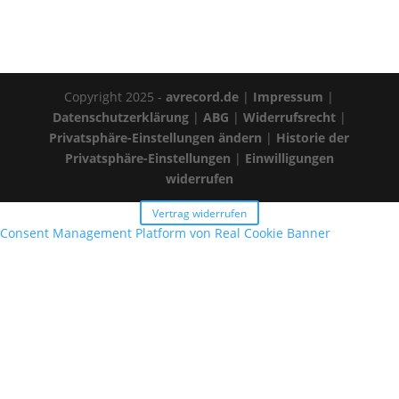
Copyright 2025 -
avrecord.de
|
Impressum
|
Datenschutzerklärung
|
ABG
|
Widerrufsrecht
|
Privatsphäre-Einstellungen ändern
|
Historie der
Privatsphäre-Einstellungen
|
Einwilligungen
widerrufen
Vertrag widerrufen
Consent Management Platform von Real Cookie Banner