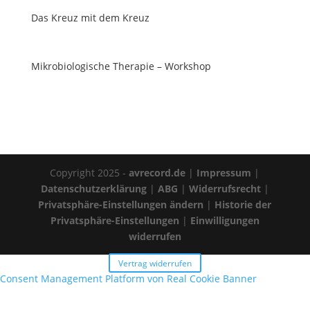
Das Kreuz mit dem Kreuz
Mikrobiologische Therapie – Workshop
Copyright 2025 -
avrecord.de
|
Impressum
|
Datenschutzerklärung
|
ABG
|
Widerrufsrecht
|
Privatsphäre-Einstellungen ändern
|
Historie der
Privatsphäre-Einstellungen
|
Einwilligungen
widerrufen
Vertrag widerrufen
Consent Management Platform von Real Cookie Banner