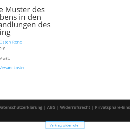
e Muster des
bens in den
n
ndlungen des
jing
 Osten Rene
00
€
 MwSt.
Versandkosten
Datenschutzerklärung
|
ABG
|
Widerrufsrecht
|
Privatsphäre-Ein
Vertrag widerrufen