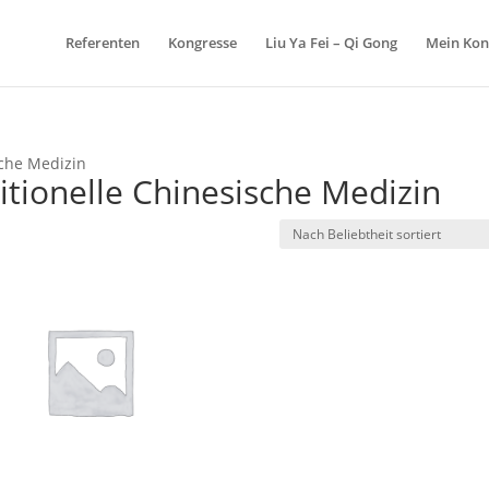
Referenten
Kongresse
Liu Ya Fei – Qi Gong
Mein Kon
sche Medizin
tionelle Chinesische Medizin