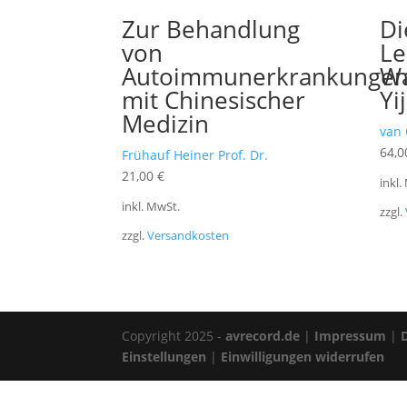
Zur Behandlung
Di
von
Le
Autoimmunerkrankunge
Wa
mit Chinesischer
Yi
Medizin
van
64,
Frühauf Heiner Prof. Dr.
21,00
€
inkl.
inkl. MwSt.
zzgl.
zzgl.
Versandkosten
Copyright 2025 -
avrecord.de
|
Impressum
|
Einstellungen
|
Einwilligungen widerrufen