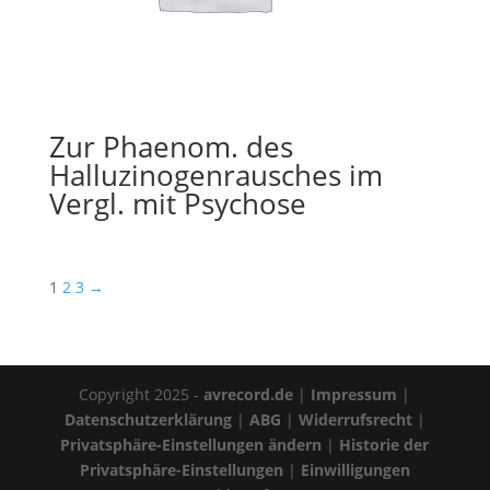
Zur Phaenom. des
Halluzinogenrausches im
Vergl. mit Psychose
1
2
3
→
Copyright 2025 -
avrecord.de
|
Impressum
|
Datenschutzerklärung
|
ABG
|
Widerrufsrecht
|
Privatsphäre-Einstellungen ändern
|
Historie der
Privatsphäre-Einstellungen
|
Einwilligungen