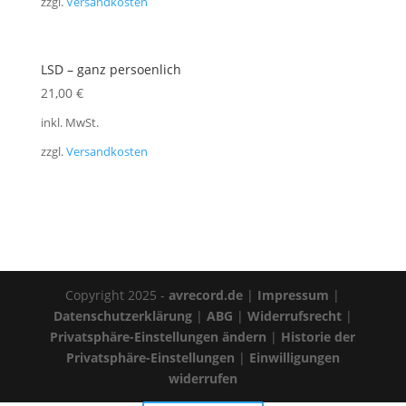
zzgl.
Versandkosten
LSD – ganz persoenlich
21,00
€
inkl. MwSt.
zzgl.
Versandkosten
Copyright 2025 -
avrecord.de
|
Impressum
|
Datenschutzerklärung
|
ABG
|
Widerrufsrecht
|
Privatsphäre-Einstellungen ändern
|
Historie der
Privatsphäre-Einstellungen
|
Einwilligungen
widerrufen