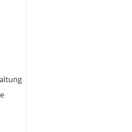
altung
he