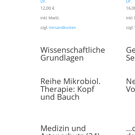
Dr.
Dr.
12,00
€
16,
inkl. MwSt.
inkl.
zzgl.
Versandkosten
zzgl.
Wissenschaftliche
Ge
Grundlagen
Se
Reihe Mikrobiol.
Ne
Therapie: Kopf
Vo
und Bauch
Medizin und
…d