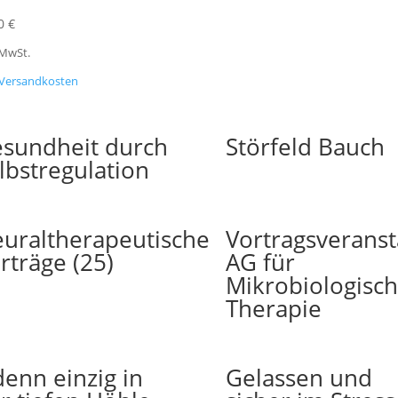
00
€
 MwSt.
Versandkosten
sundheit durch
Störfeld Bauch
lbstregulation
uraltherapeutische
Vortragsveranst
rträge (25)
AG für
Mikrobiologisc
Therapie
enn einzig in
Gelassen und