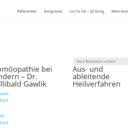
Referenten
Kongresse
Liu Ya Fei – Qi Gong
Mein Kon
ch
möopathie bei
Aus- und
iebtheit
iert
ndern – Dr.
ableitende
llibald Gawlik
Heilverfahren
ik
ibald