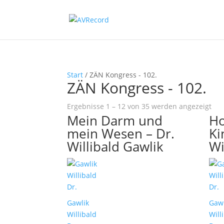
Start
/ ZÄN Kongress - 102.
ZÄN Kongress - 102.
Na
Ergebnisse 1 – 12 von 35 werden angezeigt
Mein Darm und
Ho
Bel
sort
mein Wesen – Dr.
Ki
Willibald Gawlik
Wi
Gawlik
Gawl
Willibald
Will