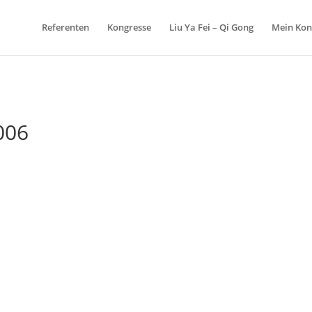
Referenten
Kongresse
Liu Ya Fei – Qi Gong
Mein Kon
006