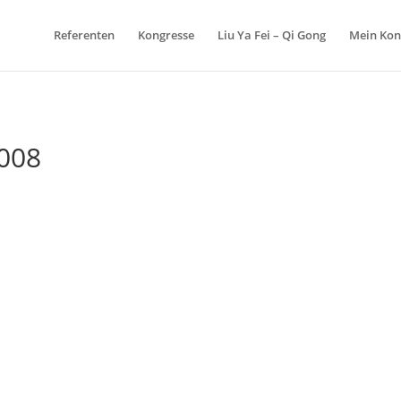
Referenten
Kongresse
Liu Ya Fei – Qi Gong
Mein Kon
2008