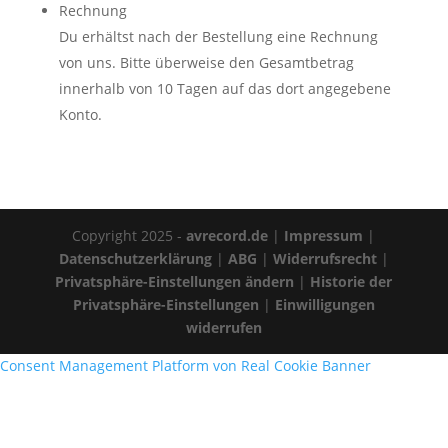
Rechnung
Du erhältst nach der Bestellung eine Rechnung
von uns. Bitte überweise den Gesamtbetrag
innerhalb von 10 Tagen auf das dort angegebene
Konto.
Copyright 2025 -
avrecord.de
|
Impressum
|
Datenschutzerklärung
|
ABG
|
Widerrufsrecht
|
Privatsphäre-Einstellungen ändern
|
Historie der
Privatsphäre-Einstellungen
|
Einwilligungen
widerrufen
Consent Management Platform von Real Cookie Banner