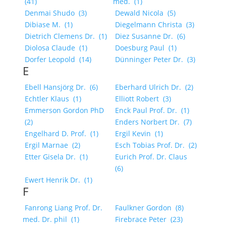
(41)
med.
(1)
Denmai Shudo
(3)
Dewald Nicola
(5)
Dibiase M.
(1)
Diegelmann Christa
(3)
Dietrich Clemens Dr.
(1)
Diez Susanne Dr.
(6)
Diolosa Claude
(1)
Doesburg Paul
(1)
Dorfer Leopold
(14)
Dünninger Peter Dr.
(3)
E
Ebell Hansjörg Dr.
(6)
Eberhard Ulrich Dr.
(2)
Echtler Klaus
(1)
Elliott Robert
(3)
Emmerson Gordon PhD
Enck Paul Prof. Dr.
(1)
(2)
Enders Norbert Dr.
(7)
Engelhard D. Prof.
(1)
Ergil Kevin
(1)
Ergil Marnae
(2)
Esch Tobias Prof. Dr.
(2)
Etter Gisela Dr.
(1)
Eurich Prof. Dr. Claus
(6)
Ewert Henrik Dr.
(1)
F
Fanrong Liang Prof. Dr.
Faulkner Gordon
(8)
med. Dr. phil
(1)
Firebrace Peter
(23)