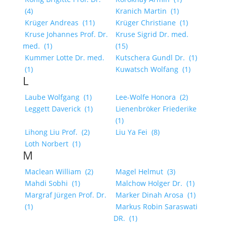
(4)
Kranich Martin
(1)
Krüger Andreas
(11)
Krüger Christiane
(1)
Kruse Johannes Prof. Dr.
Kruse Sigrid Dr. med.
med.
(1)
(15)
Kummer Lotte Dr. med.
Kutschera Gundl Dr.
(1)
(1)
Kuwatsch Wolfang
(1)
L
Laube Wolfgang
(1)
Lee-Wolfe Honora
(2)
Leggett Daverick
(1)
Lienenbröker Friederike
(1)
Lihong Liu Prof.
(2)
Liu Ya Fei
(8)
Loth Norbert
(1)
M
Maclean William
(2)
Magel Helmut
(3)
Mahdi Sobhi
(1)
Malchow Holger Dr.
(1)
Margraf Jürgen Prof. Dr.
Marker Dinah Arosa
(1)
(1)
Markus Robin Saraswati
DR.
(1)