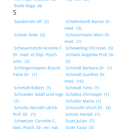
Rutte Rega
(4)
S
Sandström Ulf
(2)
Schäferkordt Rainer Dr.
med.
(3)
Scheer Anke
(2)
Scheuermann Marc Dr.
med.
(1)
Scheuernstuhl Annelie F.
Scheweling Christian
(5)
Dr. med. et Dipl. Psych.
Schlarb Angelika Prof. Dr.
univ.
(2)
(2)
Schlingensiepen-Brysch
Schmidt Barbara Dr.
(1)
Irene Dr.
(1)
Schmidt Gunther Dr.
med.
(16)
Schmidt Robert
(1)
Schmidt Timo
(1)
Schneider Adolf und Inge
Scholtes Christoph
(1)
(1)
Schuller Maria
(1)
Schultz-Venrath Ulrich
Schuricht Ulrich Dr.
(3)
Prof. Dr.
(1)
Schütz Harald
(1)
Schweizer Cornelie C.
Scott Julian
(7)
Dipl.-Psych. Dr. rer. nat.
Scott Tuvia
(3)