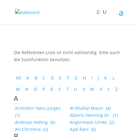
Products
search
Die Referenten Liste ist nicht vollständig bitte auch
die Suchfunktion benutzen.
All
A
B
C
D
E
F
G
H
I
J
K
L
M
N
O
P
R
S
T
U
V
W
X
Y
Z
A
Achtzehn Hans-Jürgen
Al-Khafaji Mazin
(4)
(7)
Alberts Henning Dr.
(1)
Andreas Holling
(6)
Angermaier Ulrike
(2)
Ari Christina
(2)
Ayal Rani
(6)
B