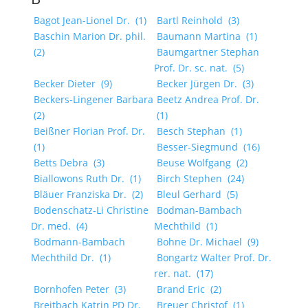
Bagot Jean-Lionel Dr.
(1)
Bartl Reinhold
(3)
Baschin Marion Dr. phil.
Baumann Martina
(1)
(2)
Baumgartner Stephan
Prof. Dr. sc. nat.
(5)
Becker Dieter
(9)
Becker Jürgen Dr.
(3)
Beckers-Lingener Barbara
Beetz Andrea Prof. Dr.
(2)
(1)
Beißner Florian Prof. Dr.
Besch Stephan
(1)
(1)
Besser-Siegmund
(16)
Betts Debra
(3)
Beuse Wolfgang
(2)
Biallowons Ruth Dr.
(1)
Birch Stephen
(24)
Bläuer Franziska Dr.
(2)
Bleul Gerhard
(5)
Bodenschatz-Li Christine
Bodman-Bambach
Dr. med.
(4)
Mechthild
(1)
Bodmann-Bambach
Bohne Dr. Michael
(9)
Mechthild Dr.
(1)
Bongartz Walter Prof. Dr.
rer. nat.
(17)
Bornhofen Peter
(3)
Brand Eric
(2)
Breitbach Katrin PD Dr.
Breuer Christof
(1)