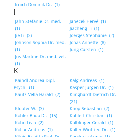
Irnich Dominik Dr.
(1)
J
Jahn Stefanie Dr. med.
Janecek Hervé
(1)
(1)
Jiacheng Li
(1)
Jie Li
(3)
Joerges Stephanie
(2)
Johnson Sophia Dr. med.
Jonas Annette
(8)
(1)
Jung Carsten
(1)
Jus Martine Dr. med. vet.
(1)
K
Kaindl Andrea Dipl.-
Kalg Andreas
(1)
Psych.
(1)
Kasper Jürgen Dr.
(1)
Kautz-Vella Harald
(2)
Klinghardt Dietrich Dr.
(21)
Klöpfer W.
(3)
Knop Sebastian
(2)
Köhler Bodo Dr.
(15)
Köhlert Christian
(1)
Kohn Livia
(2)
Kölblinger Gerald
(1)
Kollar Andreas
(1)
Koller Winfried Dr.
(1)
König Brigitte Prof. Dr.
Koroknay Armin
(1)