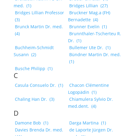
med.
(1)
Bridges Lillian
(27)
Bridges Lillian Professor
Bruckner Mag.a (FH)
(3)
Bernadette
(4)
Brunck Martin Dr. med.
Brunner Evelin
(1)
(4)
Brunnthaler-Tscherteu R.
Dr.
(1)
Buchheim-Schmidt
Bullemer Ute Dr.
(1)
Susann
(2)
Bündner Martin Dr. med.
(1)
Busche Philipp
(1)
C
Casula Consuelo Dr.
(1)
Chacon Clémentine
Logopädin
(1)
Chaling Han Dr.
(3)
Chiamulera Sylvio Dr.
med.dent.
(4)
D
Damone Bob
(1)
Darga Martina
(1)
Davies Brenda Dr. med.
de Laporte Jürgen Dr.