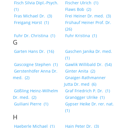
Fisch Silvia Dipl.-Psych.
Fischer Ulrich
(1)
(1)
Flaws Bob
(2)
Fras Michael Dr.
(3)
Frei Heiner Dr. med.
(3)
Freigang Horst
(1)
Frühauf Heiner Prof. Dr.
(26)
Fuhr Dr. Christina
(1)
Fuhr Kristina
(1)
G
Garten Hans Dr.
(16)
Gaschen Janika Dr. med.
(1)
Gascoigne Stephen
(1)
Gawlik Willibald Dr.
(54)
Gerstenhöfer Anna Dr.
Ginter Anita
(2)
med.
(2)
Gnaiger-Rathmanner
Jutta Dr. med
(6)
Gößling Heinz-Wilhelm
Graf Friedrich P. Dr.
(1)
Dr. med.
(2)
Granögger Ulrike
(1)
Guiliani Pierre
(1)
Gypser Heike Dr. rer. nat.
(1)
H
Haeberle Michael
(1)
Hain Peter Dr.
(3)