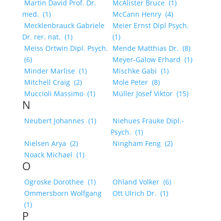
Martin David Prof. Dr.
McAlister Bruce
(1)
med.
(1)
McCann Henry
(4)
Mecklenbrauck Gabriele
Meier Ernst Dipl Psych.
Dr. rer. nat.
(1)
(1)
Meiss Ortwin Dipl. Psych.
Mende Matthias Dr.
(8)
(6)
Meyer-Galow Erhard
(1)
Minder Marlise
(1)
Mischke Gabi
(1)
Mitchell Craig
(2)
Mole Peter
(8)
Muccioli Massimo
(1)
Müller Josef Viktor
(15)
N
Neubert Johannes
(1)
Niehues Frauke Dipl.-
Psych.
(1)
Nielsen Arya
(2)
Ningham Feng
(2)
Noack Michael
(1)
O
Ogroske Dorothee
(1)
Ohland Volker
(6)
Ommersborn Wolfgang
Ott Ulrich Dr.
(1)
(1)
P