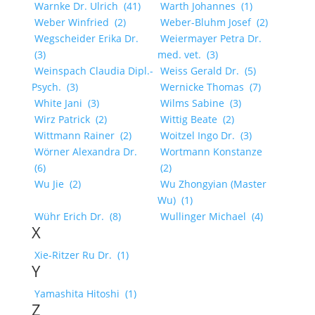
Warnke Dr. Ulrich
(41)
Warth Johannes
(1)
Weber Winfried
(2)
Weber-Bluhm Josef
(2)
Wegscheider Erika Dr.
Weiermayer Petra Dr.
(3)
med. vet.
(3)
Weinspach Claudia Dipl.-
Weiss Gerald Dr.
(5)
Psych.
(3)
Wernicke Thomas
(7)
White Jani
(3)
Wilms Sabine
(3)
Wirz Patrick
(2)
Wittig Beate
(2)
Wittmann Rainer
(2)
Woitzel Ingo Dr.
(3)
Wörner Alexandra Dr.
Wortmann Konstanze
(6)
(2)
Wu Jie
(2)
Wu Zhongyian (Master
Wu)
(1)
Wühr Erich Dr.
(8)
Wullinger Michael
(4)
X
Xie-Ritzer Ru Dr.
(1)
Y
Yamashita Hitoshi
(1)
Z