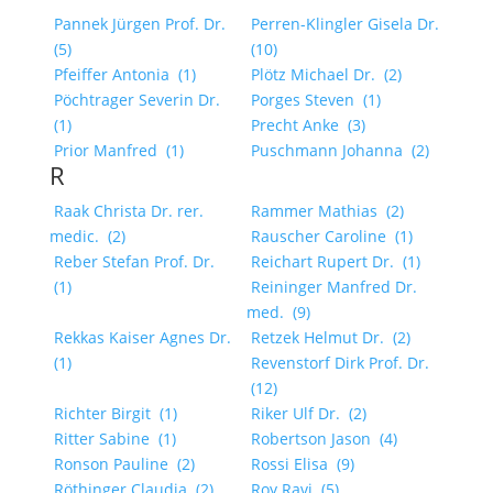
Pannek Jürgen Prof. Dr.
Perren-Klingler Gisela Dr.
(5)
(10)
Pfeiffer Antonia
(1)
Plötz Michael Dr.
(2)
Pöchtrager Severin Dr.
Porges Steven
(1)
(1)
Precht Anke
(3)
Prior Manfred
(1)
Puschmann Johanna
(2)
R
Raak Christa Dr. rer.
Rammer Mathias
(2)
medic.
(2)
Rauscher Caroline
(1)
Reber Stefan Prof. Dr.
Reichart Rupert Dr.
(1)
(1)
Reininger Manfred Dr.
med.
(9)
Rekkas Kaiser Agnes Dr.
Retzek Helmut Dr.
(2)
(1)
Revenstorf Dirk Prof. Dr.
(12)
Richter Birgit
(1)
Riker Ulf Dr.
(2)
Ritter Sabine
(1)
Robertson Jason
(4)
Ronson Pauline
(2)
Rossi Elisa
(9)
Röthinger Claudia
(2)
Roy Ravi
(5)