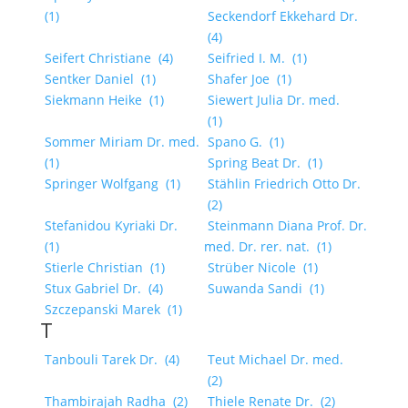
(1)
Seckendorf Ekkehard Dr.
(4)
Seifert Christiane
(4)
Seifried I. M.
(1)
Sentker Daniel
(1)
Shafer Joe
(1)
Siekmann Heike
(1)
Siewert Julia Dr. med.
(1)
Sommer Miriam Dr. med.
Spano G.
(1)
(1)
Spring Beat Dr.
(1)
Springer Wolfgang
(1)
Stählin Friedrich Otto Dr.
(2)
Stefanidou Kyriaki Dr.
Steinmann Diana Prof. Dr.
(1)
med. Dr. rer. nat.
(1)
Stierle Christian
(1)
Strüber Nicole
(1)
Stux Gabriel Dr.
(4)
Suwanda Sandi
(1)
Szczepanski Marek
(1)
T
Tanbouli Tarek Dr.
(4)
Teut Michael Dr. med.
(2)
Thambirajah Radha
(2)
Thiele Renate Dr.
(2)