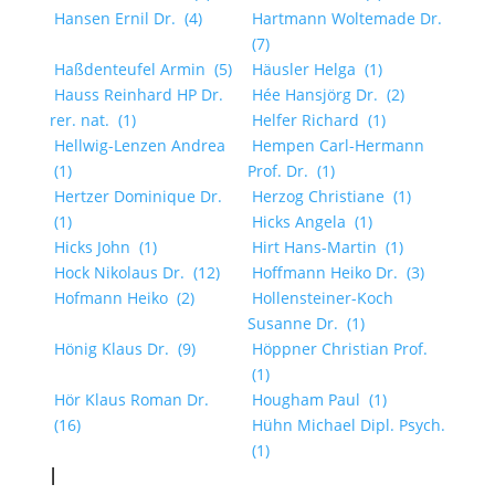
Hansen Ernil Dr.
(4)
Hartmann Woltemade Dr.
(7)
Haßdenteufel Armin
(5)
Häusler Helga
(1)
Hauss Reinhard HP Dr.
Hée Hansjörg Dr.
(2)
rer. nat.
(1)
Helfer Richard
(1)
Hellwig-Lenzen Andrea
Hempen Carl-Hermann
(1)
Prof. Dr.
(1)
Hertzer Dominique Dr.
Herzog Christiane
(1)
(1)
Hicks Angela
(1)
Hicks John
(1)
Hirt Hans-Martin
(1)
Hock Nikolaus Dr.
(12)
Hoffmann Heiko Dr.
(3)
Hofmann Heiko
(2)
Hollensteiner-Koch
Susanne Dr.
(1)
Hönig Klaus Dr.
(9)
Höppner Christian Prof.
(1)
Hör Klaus Roman Dr.
Hougham Paul
(1)
(16)
Hühn Michael Dipl. Psych.
(1)
I