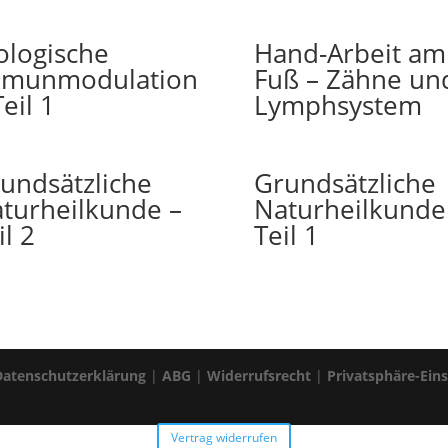
ologische
Hand-Arbeit am
mmunmodulation
Fuß – Zähne un
Teil 1
Lymphsystem
undsätzliche
Grundsätzliche
turheilkunde –
Naturheilkunde
il 2
Teil 1
Datenschutzerklärung
|
ABG
|
Widerrufsrecht
|
Privatsphäre-Ein
Vertrag widerrufen