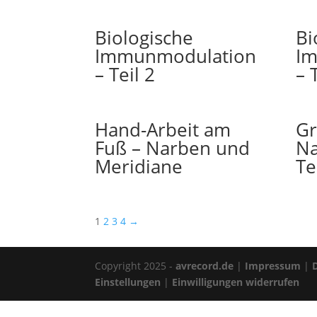
Biologische
Bi
Immunmodulation
I
– Teil 2
– 
Hand-Arbeit am
Gr
Fuß – Narben und
Na
Meridiane
Te
1
2
3
4
→
Copyright 2025 -
avrecord.de
|
Impressum
|
Einstellungen
|
Einwilligungen widerrufen