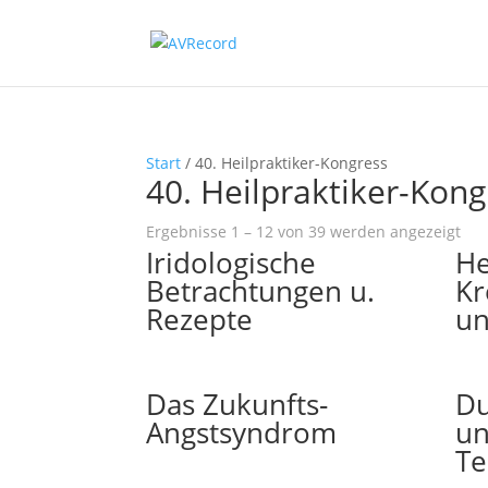
Start
/ 40. Heilpraktiker-Kongress
40. Heilpraktiker-Kong
Na
Ergebnisse 1 – 12 von 39 werden angezeigt
Iridologische
He
Bel
sort
Betrachtungen u.
Kr
Rezepte
un
Das Zukunfts-
Du
Angstsyndrom
un
Te