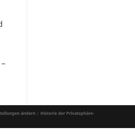
d
 –
stellungen ändern
|
Historie der Privatsphäre-