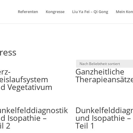
Referenten
Kongresse
Liu Ya Fei – Qi Gong
Mein Kon
ress
ch
rz-
Ganzheitliche
iebtheit
iert
eislaufsystem
Therapieansätz
d Vegetativum
nkelfelddiagnostik
Dunkelfelddiagn
d Isopathie –
und Isopathie –
il 2
Teil 1