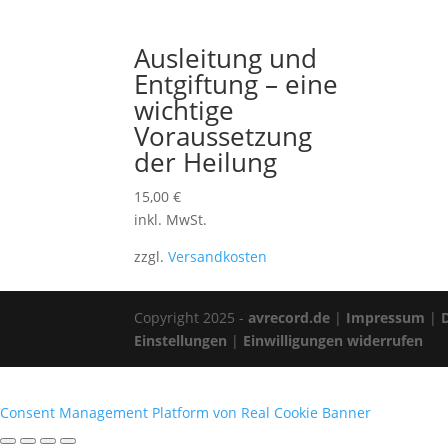
Ausleitung und
Entgiftung – eine
wichtige
Voraussetzung
der Heilung
15,00
€
inkl. MwSt.
zzgl.
Versandkosten
Copyright 2025 -
avrecord.de
|
Impressum
|
Einstellungen
|
Einwilligungen widerrufen
Consent Management Platform von Real Cookie Banner