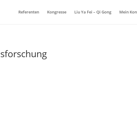
Referenten
Kongresse
Liu Ya Fei – Qi Gong
Mein Kon
sforschung