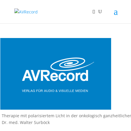
Therapie mit polarisiertem Licht in der onkologisch ganzheitlichen
Dr. med. Walter Surböck