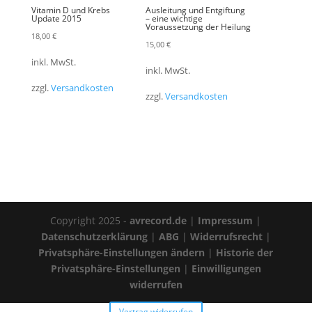
Vitamin D und Krebs
Ausleitung und Entgiftung
Update 2015
– eine wichtige
Voraussetzung der Heilung
18,00
€
15,00
€
inkl. MwSt.
inkl. MwSt.
zzgl.
Versandkosten
zzgl.
Versandkosten
Copyright 2025 -
avrecord.de
|
Impressum
|
Datenschutzerklärung
|
ABG
|
Widerrufsrecht
|
Privatsphäre-Einstellungen ändern
|
Historie der
Privatsphäre-Einstellungen
|
Einwilligungen
widerrufen
Vertrag widerrufen