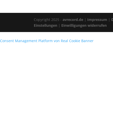
Copyright 2025 -
avrecord.de
|
Impressum
|
Einstellungen
|
Einwilligungen widerrufen
Consent Management Platform von Real Cookie Banner