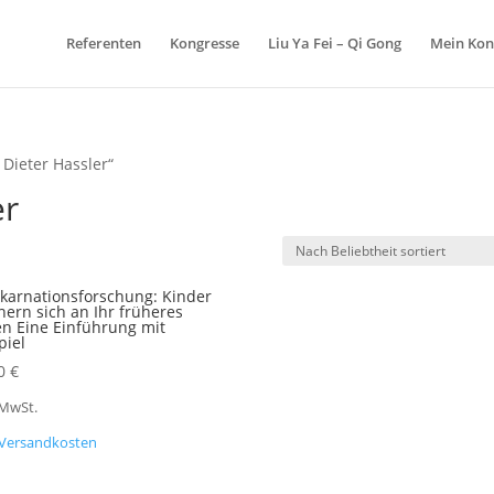
Products
search
Referenten
Kongresse
Liu Ya Fei – Qi Gong
Mein Kon
 Dieter Hassler“
er
karnationsforschung: Kinder
nern sich an Ihr früheres
n Eine Einführung mit
piel
00
€
 MwSt.
Versandkosten