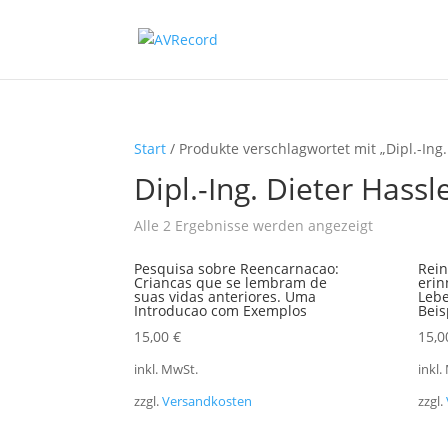
Start
/ Produkte verschlagwortet mit „Dipl.-Ing.
Dipl.-Ing. Dieter Hassl
Nach
Alle 2 Ergebnisse werden angezeigt
Beliebtheit
Pesquisa sobre Reencarnacao:
Rein
sortiert
Criancas que se lembram de
erin
suas vidas anteriores. Uma
Lebe
Introducao com Exemplos
Beis
15,00
€
15,
inkl. MwSt.
inkl.
zzgl.
Versandkosten
zzgl.