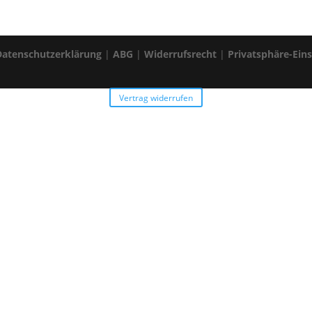
Datenschutzerklärung
|
ABG
|
Widerrufsrecht
|
Privatsphäre-Ein
Vertrag widerrufen