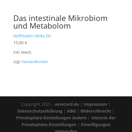
Das intestinale Mikrobiom
und Metabolom
Hoffmann Heiko Dr.
15,00
€
inkl. MwSt.
zzgl.
Versandkosten
Copyright 2025 -
avrecord.de
|
Impressum
|
Datenschutzerklärung
|
ABG
|
Widerrufsrecht
|
Privatsphäre-Einstellungen ändern
|
Historie der
Privatsphäre-Einstellungen
|
Einwilligungen
widerrufen