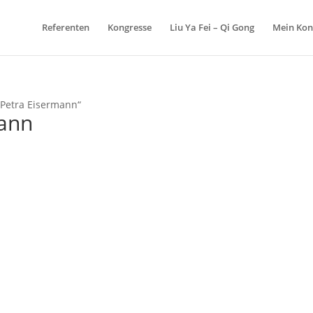
Referenten
Kongresse
Liu Ya Fei – Qi Gong
Mein Kon
 Petra Eisermann“
mann