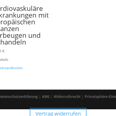
rdiovaskuläre
krankungen mit
ropäischen
lanzen
rbeugen und
handeln
00
€
 MwSt.
Versandkosten
Datenschutzerklärung
|
ABG
|
Widerrufsrecht
|
Privatsphäre-Ein
Vertrag widerrufen