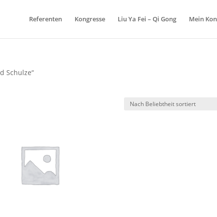
Referenten
Kongresse
Liu Ya Fei – Qi Gong
Mein Kon
nd Schulze“