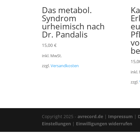
Das metabol.
Ka
Syndrom
Er
urheimisch nach
eu
Dr. Pandalis
Pf
vo
15,00
€
be
inkl. MwSt.
15,
zzgl.
Versandkosten
inkl.
zzgl.
Copyright 2025 -
avrecord.de
|
Impressum
|
Einstellungen
|
Einwilligungen widerrufen