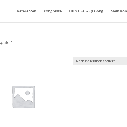
Referenten
Kongresse
Liu Ya Fei – Qi Gong
Mein Kon
spüler“