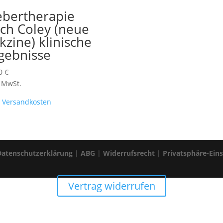
ebertherapie
ch Coley (neue
kzine) klinische
gebnisse
00
€
. MwSt.
.
Versandkosten
Datenschutzerklärung
|
ABG
|
Widerrufsrecht
|
Privatsphäre-Ein
Vertrag widerrufen