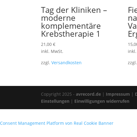
Tag der Kliniken –
Fi
moderne
na
komplementäre
Va
Krebstherapie 1
Er
21,00
€
15,
inkl. MwSt.
inkl
zzgl.
Versandkosten
zzgl
Copyright 2025 -
avrecord.de
|
Impressum
|
Einstellungen
|
Einwilligungen widerrufen
Consent Management Platform von Real Cookie Banner