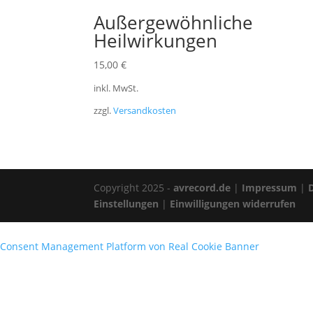
Außergewöhnliche
Heilwirkungen
15,00
€
inkl. MwSt.
zzgl.
Versandkosten
Copyright 2025 -
avrecord.de
|
Impressum
|
Einstellungen
|
Einwilligungen widerrufen
Consent Management Platform von Real Cookie Banner