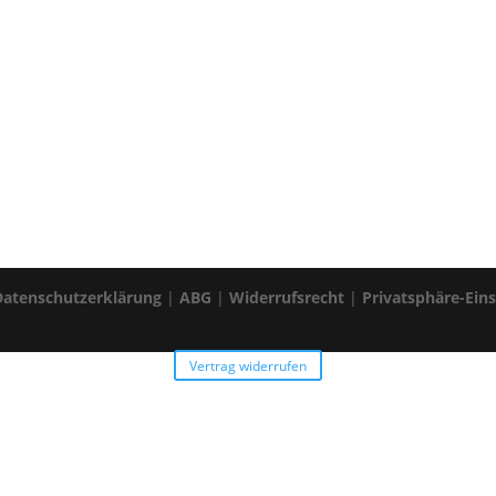
Datenschutzerklärung
|
ABG
|
Widerrufsrecht
|
Privatsphäre-Ein
Vertrag widerrufen