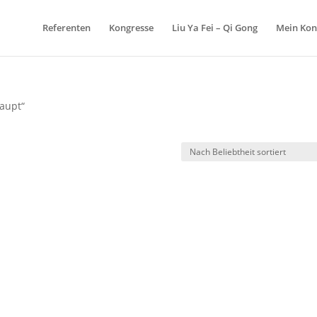
Referenten
Kongresse
Liu Ya Fei – Qi Gong
Mein Kon
haupt“