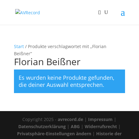
Start
/ Produkte verschlagwortet mit „Florian
Beißner“
Florian Beißner
Es wurden keine Produkte gefunden,
die deiner Auswahl entsprechen.
Copyright 2025 -
avrecord.de
|
Impressum
|
Datenschutzerklärung
|
ABG
|
Widerrufsrecht
|
Privatsphäre-Einstellungen ändern
|
Historie der