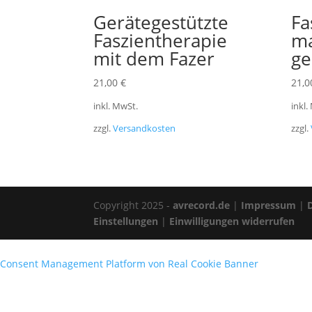
Gerätegestützte
Fa
Faszientherapie
ma
mit dem Fazer
ge
21,00
€
21,
inkl. MwSt.
inkl.
zzgl.
Versandkosten
zzgl.
Copyright 2025 -
avrecord.de
|
Impressum
|
Einstellungen
|
Einwilligungen widerrufen
Consent Management Platform von Real Cookie Banner