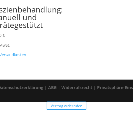
szienbehandlung:
nuell und
rätegestützt
00
€
 MwSt.
Versandkosten
Datenschutzerklärung
|
ABG
|
Widerrufsrecht
|
Privatsphäre-Ein
Vertrag widerrufen