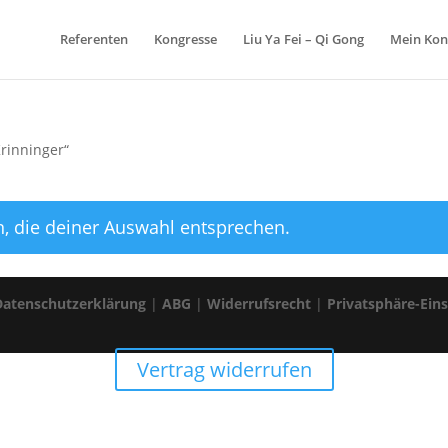
Referenten
Kongresse
Liu Ya Fei – Qi Gong
Mein Kon
Krinninger“
, die deiner Auswahl entsprechen.
Datenschutzerklärung
|
ABG
|
Widerrufsrecht
|
Privatsphäre-Ein
Vertrag widerrufen