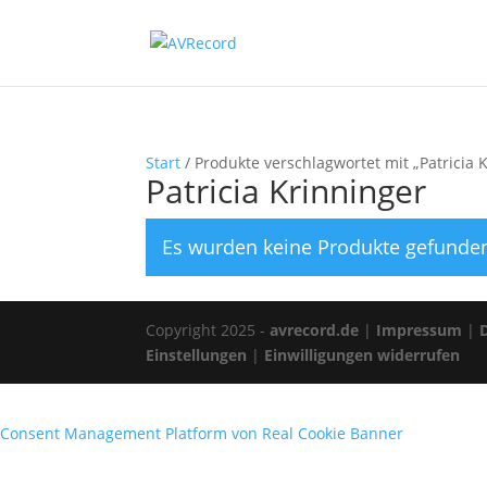
Start
/ Produkte verschlagwortet mit „Patricia 
Patricia Krinninger
Es wurden keine Produkte gefunden
Copyright 2025 -
avrecord.de
|
Impressum
|
Einstellungen
|
Einwilligungen widerrufen
Consent Management Platform von Real Cookie Banner