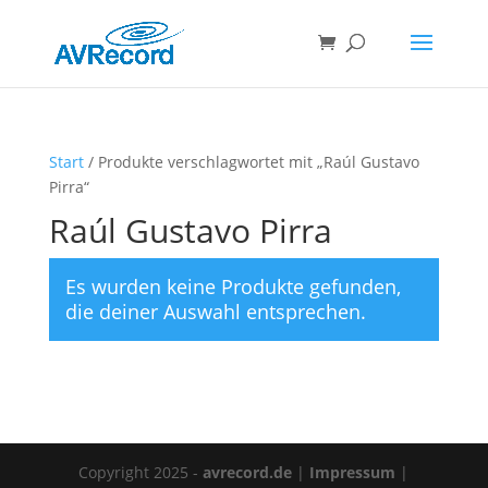
Products
search
Start
/ Produkte verschlagwortet mit „Raúl Gustavo
Pirra“
Raúl Gustavo Pirra
Es wurden keine Produkte gefunden,
die deiner Auswahl entsprechen.
Copyright 2025 -
avrecord.de
|
Impressum
|