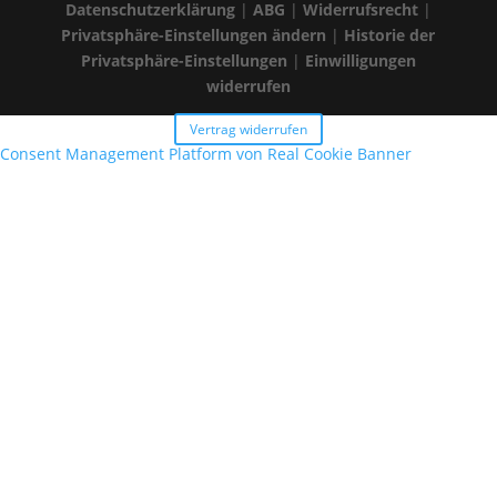
Datenschutzerklärung
|
ABG
|
Widerrufsrecht
|
Privatsphäre-Einstellungen ändern
|
Historie der
Privatsphäre-Einstellungen
|
Einwilligungen
widerrufen
Vertrag widerrufen
Consent Management Platform von Real Cookie Banner