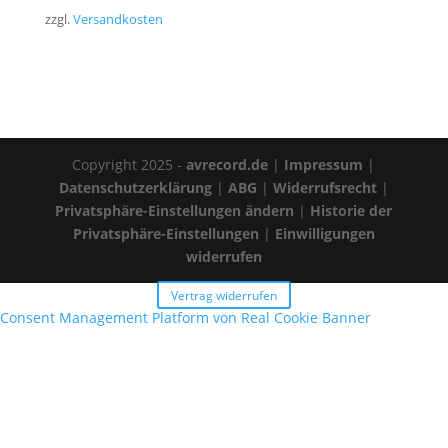
zzgl.
Versandkosten
Copyright 2025 -
avrecord.de
|
Impressum
|
Datenschutzerklärung
|
ABG
|
Widerrufsrecht
|
Privatsphäre-Einstellungen ändern
|
Historie der
Privatsphäre-Einstellungen
|
Einwilligungen
widerrufen
Vertrag widerrufen
Consent Management Platform von Real Cookie Banner